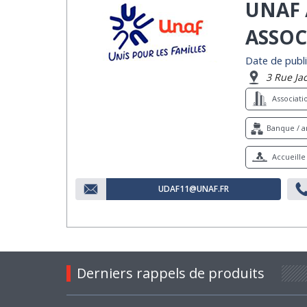
UNAF 
ASSOC
Date de publi
3 Rue Ja
Associat
Banque / ar
Accueille 
UDAF11@UNAF.FR
Derniers rappels de produits