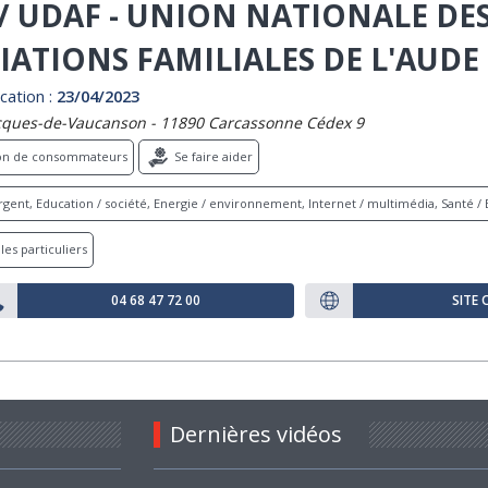
/ UDAF - UNION NATIONALE DE
IATIONS FAMILIALES DE L'AUDE
cation :
23/04/2023
cques-de-Vaucanson - 11890 Carcassonne Cédex 9
ion de consommateurs
Se faire aider
gent, Education / société, Energie / environnement, Internet / multimédia, Santé / 
les particuliers
04 68 47 72 00
SITE 
Dernières vidéos