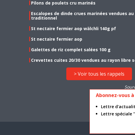
Pilons de poulets cru marinés
Escalopes de dinde crues marinées vendues au
traditionnel
St nectaire fermier aop wälchli 140g pf
St nectaire fermier aop
Galettes de riz complet salées 100 g
Crevettes cuites 20/30 vendues au rayon libre s
> Voir tous les rappels
Sour
Abonnez-vous à 
Lettre d'actua
Lettre spéciale
Mention