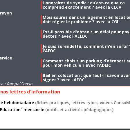
Honoraires de syndic : qu’est-ce que ça
comprend exactement ? avec la CLCV
 rayon
Moisissures dans un logement en location
doit régler le problème ? avec la CGL
Est-il possible d'obtenir un délai pour pa
dettes ? avec l'ALLDC
Je suis surendetté, comment m’en sortir 
l'AFOC
ervice
Comment choisir un parking d’aéroport s
pour mon véhicule ? avec l'ADEIC
Bail en colocation : que faut-il savoir ava
signer ? avec l'AFOC
ce : RappelConso
nos lettres d'information
lité hebdomadaire
(fiches pratiques, lettres types, vidéos ConsoMa
 "Education" mensuelle
(outils et activités pédagogiques)
s légales
CGU
Données personnelles
Cookies