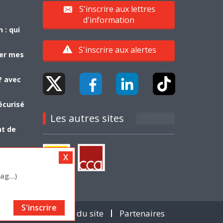
S'inscrire aux lettres
d'information
 : qui
S'inscrire aux alertes
yer mes
? avec
écurisé
Les autres sites
nt de
g...)
S'inscrire
Contact
Plan du site
Partenaires