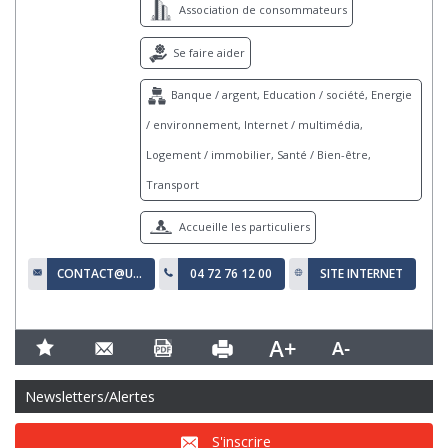
Association de consommateurs
Se faire aider
Banque / argent, Education / société, Energie
/ environnement, Internet / multimédia,
Logement / immobilier, Santé / Bien-être,
Transport
Accueille les particuliers
CONTACT@UDAF-RHONE.FR
04 72 76 12 00
SITE INTERNET
Newsletters/Alertes
S'inscrire