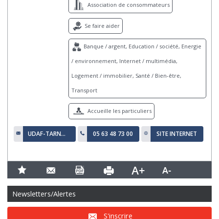
Association de consommateurs
Se faire aider
Banque / argent, Education / société, Energie
/ environnement, Internet / multimédia,
Logement / immobilier, Santé / Bien-être,
Transport
Accueille les particuliers
UDAF-TARN@WANADOO.FR
05 63 48 73 00
SITE INTERNET
Newsletters/Alertes
S'inscrire