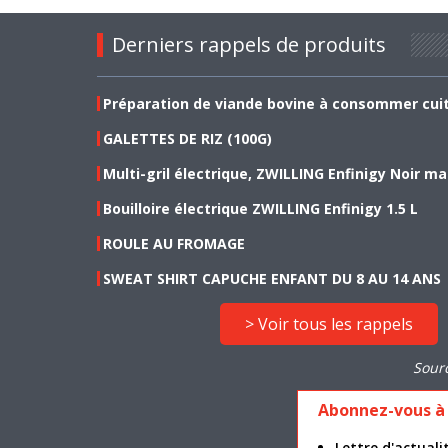
Derniers rappels de produits
Préparation de viande bovine à consommer cui
GALETTES DE RIZ (100G)
Multi-gril électrique, ZWILLING Enfinigy Noir ma
Bouilloire électrique ZWILLING Enfinigy 1.5 L
ROULE AU FROMAGE
SWEAT SHIRT CAPUCHE ENFANT DU 8 AU 14 ANS
> Voir tous les rappels
Sour
Abonnez-vous à 
Lettre d'actua