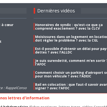
Dernières vidéos
t à cœur
Honoraires de syndic : qu’est-ce que ça
comprend exactement ? avec la CLCV
Moisissures dans un logement en location
doit régler le problème ? avec la CGL
t
Est-il possible d'obtenir un délai pour pa
dettes ? avec l'ALLDC
Je suis surendetté, comment m’en sortir 
l'AFOC
Comment choisir un parking d’aéroport s
pour mon véhicule ? avec l'ADEIC
Bail en colocation : que faut-il savoir ava
ce : RappelConso
signer ? avec l'AFOC
nos lettres d'information
lité hebdomadaire
(fiches pratiques, lettres types, vidéos ConsoMa