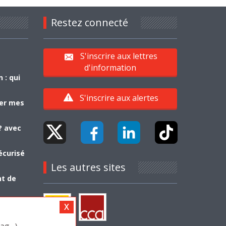
Restez connecté
S'inscrire aux lettres
d'information
 : qui
S'inscrire aux alertes
yer mes
? avec
écurisé
Les autres sites
nt de
g...)