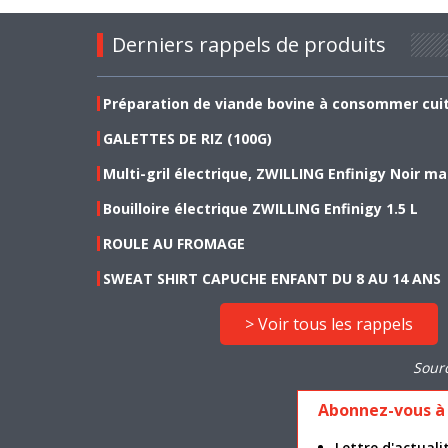
Derniers rappels de produits
Préparation de viande bovine à consommer cui
GALETTES DE RIZ (100G)
Multi-gril électrique, ZWILLING Enfinigy Noir ma
Bouilloire électrique ZWILLING Enfinigy 1.5 L
ROULE AU FROMAGE
SWEAT SHIRT CAPUCHE ENFANT DU 8 AU 14 ANS
> Voir tous les rappels
Sour
Abonnez-vous à 
Lettre d'actua