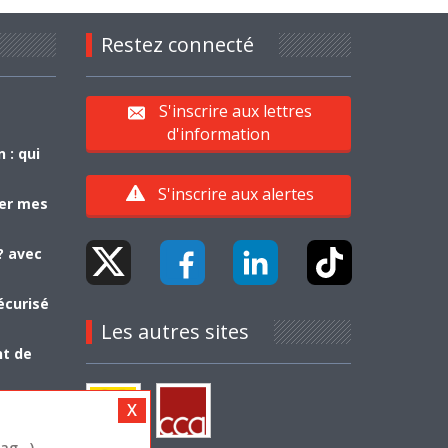
Restez connecté
S'inscrire aux lettres
d'information
 : qui
S'inscrire aux alertes
yer mes
? avec
écurisé
Les autres sites
nt de
g...)