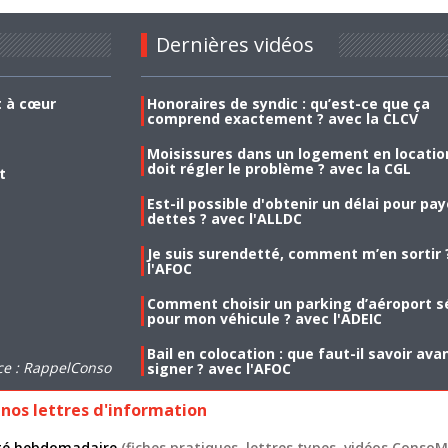
Dernières vidéos
t à cœur
Honoraires de syndic : qu’est-ce que ça
comprend exactement ? avec la CLCV
Moisissures dans un logement en location
doit régler le problème ? avec la CGL
t
Est-il possible d'obtenir un délai pour pa
dettes ? avec l'ALLDC
Je suis surendetté, comment m’en sortir 
l'AFOC
Comment choisir un parking d’aéroport s
pour mon véhicule ? avec l'ADEIC
Bail en colocation : que faut-il savoir ava
ce : RappelConso
signer ? avec l'AFOC
nos lettres d'information
lité hebdomadaire
(fiches pratiques, lettres types, vidéos ConsoMa