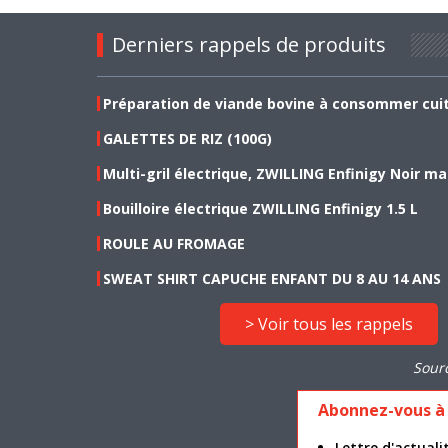
Derniers rappels de produits
Préparation de viande bovine à consommer cui
GALETTES DE RIZ (100G)
Multi-gril électrique, ZWILLING Enfinigy Noir ma
Bouilloire électrique ZWILLING Enfinigy 1.5 L
ROULE AU FROMAGE
SWEAT SHIRT CAPUCHE ENFANT DU 8 AU 14 ANS
> Voir tous les rappels
Sour
Abonnez-vous à 
Lettre d'actua