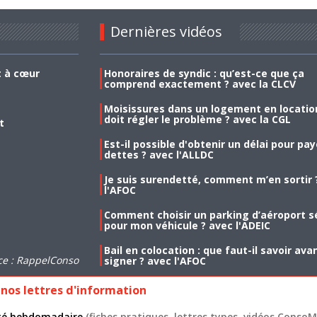
Dernières vidéos
t à cœur
Honoraires de syndic : qu’est-ce que ça
comprend exactement ? avec la CLCV
Moisissures dans un logement en location
doit régler le problème ? avec la CGL
t
Est-il possible d'obtenir un délai pour pa
dettes ? avec l'ALLDC
Je suis surendetté, comment m’en sortir 
l'AFOC
Comment choisir un parking d’aéroport s
pour mon véhicule ? avec l'ADEIC
Bail en colocation : que faut-il savoir ava
ce : RappelConso
signer ? avec l'AFOC
nos lettres d'information
lité hebdomadaire
(fiches pratiques, lettres types, vidéos ConsoMa