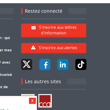
Restez connecté
S'inscrire aux lettres
d'information
 : qui
S'inscrire aux alertes
yer mes
? avec
écurisé
Les autres sites
nt de
g...)