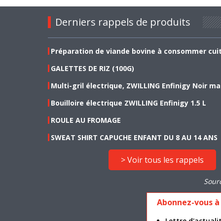
Derniers rappels de produits
Préparation de viande bovine à consommer cui
GALETTES DE RIZ (100G)
Multi-gril électrique, ZWILLING Enfinigy Noir ma
Bouilloire électrique ZWILLING Enfinigy 1.5 L
ROULE AU FROMAGE
SWEAT SHIRT CAPUCHE ENFANT DU 8 AU 14 ANS
> Voir tous les rappels
Sour
Abonnez-vous à 
Lettre d'actua