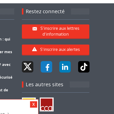
Restez connecté
S'inscrire aux lettres
d'information
 : qui
S'inscrire aux alertes
yer mes
? avec
écurisé
Les autres sites
nt de
g...)