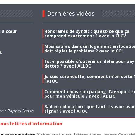
Dernières vidéos
t à cœur
Honoraires de syndic : qu’est-ce que ça
comprend exactement ? avec la CLCV
Moisissures dans un logement en location
doit régler le problème ? avec la CGL
t
Est-il possible d'obtenir un délai pour pa
dettes ? avec l'ALLDC
Je suis surendetté, comment m’en sortir 
l'AFOC
Comment choisir un parking d’aéroport s
pour mon véhicule ? avec l'ADEIC
Bail en colocation : que faut-il savoir ava
ce : RappelConso
signer ? avec l'AFOC
nos lettres d'information
lité hebdomadaire
(fiches pratiques, lettres types, vidéos ConsoMa