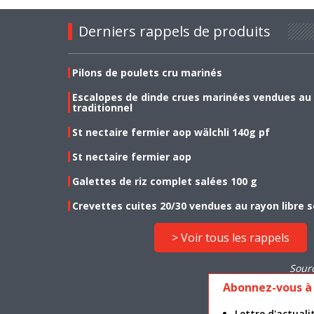
Derniers rappels de produits
Pilons de poulets cru marinés
Escalopes de dinde crues marinées vendues au
traditionnel
St nectaire fermier aop wälchli 140g pf
St nectaire fermier aop
Galettes de riz complet salées 100 g
Crevettes cuites 20/30 vendues au rayon libre s
> Voir tous les rappels
Sour
Abonnez-vous à 
Lettre d'actua