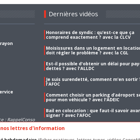
Dernières vidéos
Honoraires de syndic : qu’est-ce que ça
comprend exactement ? avec la CLCV
 rayon
Moisissures dans un logement en location
doit régler le problème ? avec la CGL
Est-il possible d'obtenir un délai pour pa
dettes ? avec l'ALLDC
Je suis surendetté, comment m’en sortir 
l'AFOC
ervice
Comment choisir un parking d’aéroport s
pour mon véhicule ? avec l'ADEIC
Bail en colocation : que faut-il savoir ava
signer ? avec l'AFOC
ce : RappelConso
nos lettres d'information
lité hebdomadaire
(fiches pratiques, lettres types, vidéos ConsoMa