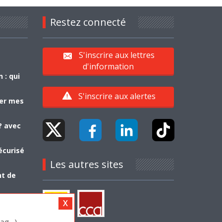
Restez connecté
S'inscrire aux lettres
d'information
 : qui
S'inscrire aux alertes
yer mes
? avec
écurisé
Les autres sites
nt de
g...)