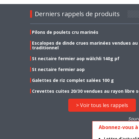
Derniers rappels de produits
Pilons de poulets cru marinés
Escalopes de dinde crues marinées vendues au
traditionnel
St nectaire fermier aop wälchli 140g pf
St nectaire fermier aop
Galettes de riz complet salées 100 g
Crevettes cuites 20/30 vendues au rayon libre s
> Voir tous les rappels
Sour
Abonnez-vous à 
Lettre d'actua