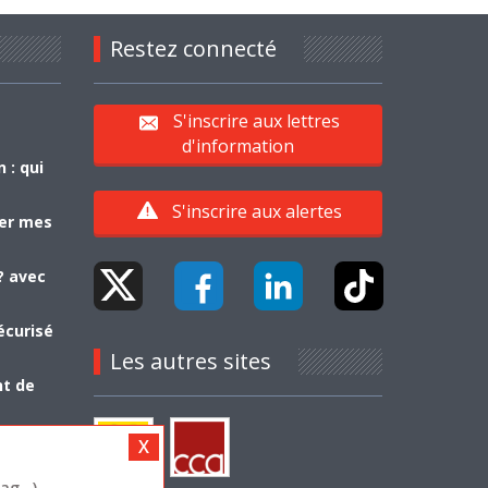
Restez connecté
S'inscrire aux lettres
d'information
 : qui
S'inscrire aux alertes
yer mes
? avec
écurisé
Les autres sites
nt de
g...)