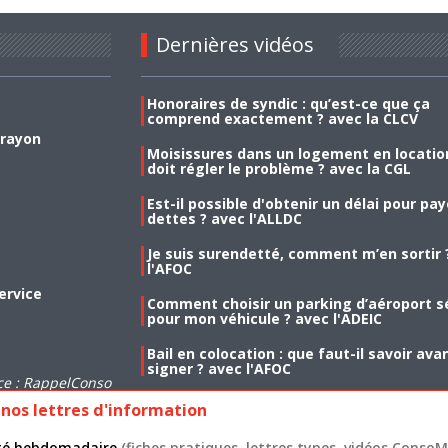
Dernières vidéos
Honoraires de syndic : qu’est-ce que ça
comprend exactement ? avec la CLCV
 rayon
Moisissures dans un logement en location
doit régler le problème ? avec la CGL
Est-il possible d'obtenir un délai pour pa
dettes ? avec l'ALLDC
Je suis surendetté, comment m’en sortir 
l'AFOC
ervice
Comment choisir un parking d’aéroport s
pour mon véhicule ? avec l'ADEIC
Bail en colocation : que faut-il savoir ava
signer ? avec l'AFOC
ce : RappelConso
nos lettres d'information
lité hebdomadaire
(fiches pratiques, lettres types, vidéos ConsoMa