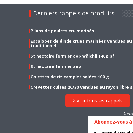
Derniers rappels de produits
Pilons de poulets cru marinés
Escalopes de dinde crues marinées vendues au
traditionnel
St nectaire fermier aop wälchli 140g pf
St nectaire fermier aop
Galettes de riz complet salées 100 g
Crevettes cuites 20/30 vendues au rayon libre s
> Voir tous les rappels
Sour
Abonnez-vous à 
Lettre d'actua