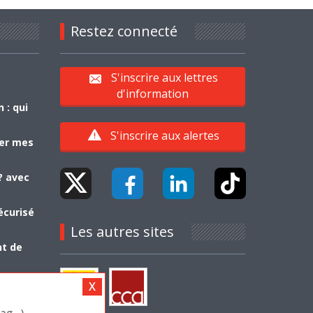
Restez connecté
S'inscrire aux lettres
d'information
 : qui
S'inscrire aux alertes
yer mes
? avec
écurisé
Les autres sites
nt de
g...)