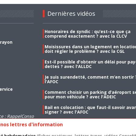
Dernières vidéos
Honoraires de syndic : qu’est-ce que ça
comprend exactement ? avec la CLCV
 rayon
Moisissures dans un logement en location
doit régler le problème ? avec la CGL
Est-il possible d'obtenir un délai pour pa
dettes ? avec l'ALLDC
Je suis surendetté, comment m’en sortir 
l'AFOC
ervice
Comment choisir un parking d’aéroport s
pour mon véhicule ? avec l'ADEIC
Bail en colocation : que faut-il savoir ava
signer ? avec l'AFOC
ce : RappelConso
nos lettres d'information
lité hebdomadaire
(fiches pratiques, lettres types, vidéos ConsoMa