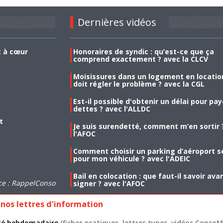
Dernières vidéos
t à cœur
Honoraires de syndic : qu’est-ce que ça
comprend exactement ? avec la CLCV
Moisissures dans un logement en location
doit régler le problème ? avec la CGL
Est-il possible d'obtenir un délai pour pa
dettes ? avec l'ALLDC
t
Je suis surendetté, comment m’en sortir 
l'AFOC
Comment choisir un parking d’aéroport s
pour mon véhicule ? avec l'ADEIC
Bail en colocation : que faut-il savoir ava
ce : RappelConso
signer ? avec l'AFOC
nos lettres d'information
lité hebdomadaire
(fiches pratiques, lettres types, vidéos ConsoMa