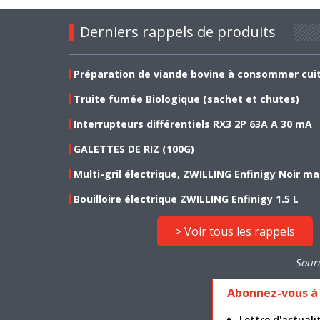
Derniers rappels de produits
Préparation de viande bovine à consommer cui
Truite fumée Biologique (sachet et chutes)
Interrupteurs différentiels RX3 2P 63A A 30 mA
GALETTES DE RIZ (100G)
Multi-gril électrique, ZWILLING Enfinigy Noir ma
Bouilloire électrique ZWILLING Enfinigy 1.5 L
> Voir tous les rappels
Sour
Abonnez-vous à 
Lettre d'actua