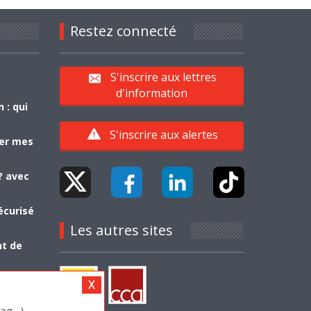
Restez connecté
S'inscrire aux lettres
d'information
 : qui
S'inscrire aux alertes
yer mes
? avec
écurisé
Les autres sites
nt de
g...)