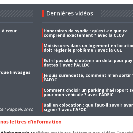
Dernières vidéos
t à cœur
Honoraires de syndic : qu’est-ce que ça
comprend exactement ? avec la CLCV
Moisissures dans un logement en location
doit régler le problème ? avec la CGL
Est-il possible d'obtenir un délai pour pa
dettes ? avec l'ALLDC
rque linvosges
Je suis surendetté, comment m’en sortir 
l'AFOC
Comment choisir un parking d’aéroport s
pour mon véhicule ? avec l'ADEIC
Bail en colocation : que faut-il savoir ava
ce : RappelConso
signer ? avec l'AFOC
nos lettres d'information
lité hebdomadaire
(fiches pratiques, lettres types, vidéos ConsoMa