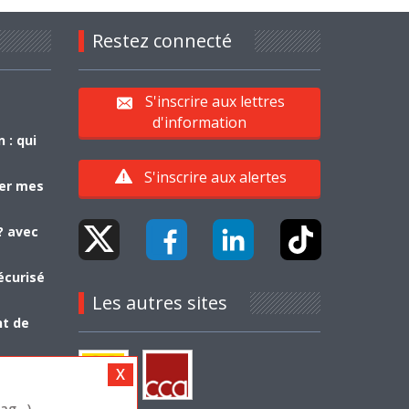
Restez connecté
S'inscrire aux lettres
d'information
 : qui
S'inscrire aux alertes
yer mes
? avec
écurisé
Les autres sites
nt de
g...)