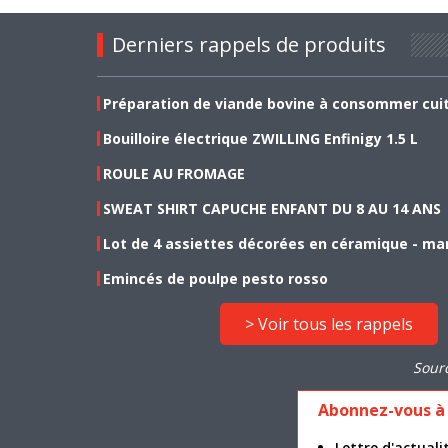
Derniers rappels de produits
Préparation de viande bovine à consommer cui
Bouilloire électrique ZWILLING Enfinigy 1.5 L
ROULE AU FROMAGE
SWEAT SHIRT CAPUCHE ENFANT DU 8 AU 14 ANS
Lot de 4 assiettes décorées en céramique - ma
Emincés de poulpe pesto rosso
> Voir tous les rappels
Sour
Abonnez-vous à 
Lettre d'actua