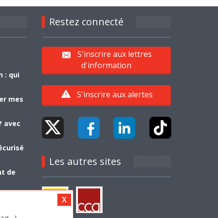
Restez connecté
S'inscrire aux lettres
d'information
 : qui
S'inscrire aux alertes
yer mes
? avec
écurisé
Les autres sites
nt de
g...)