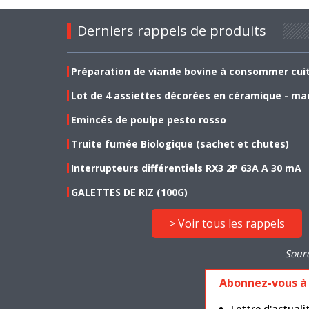
Derniers rappels de produits
Préparation de viande bovine à consommer cui
Lot de 4 assiettes décorées en céramique - ma
Emincés de poulpe pesto rosso
Truite fumée Biologique (sachet et chutes)
Interrupteurs différentiels RX3 2P 63A A 30 mA
GALETTES DE RIZ (100G)
> Voir tous les rappels
Sour
Abonnez-vous à 
Lettre d'actua