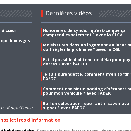
Dernières vidéos
t à cœur
Honoraires de syndic : qu’est-ce que ça
comprend exactement ? avec la CLCV
rque linvosges
Moisissures dans un logement en location
doit régler le problème ? avec la CGL
Est-il possible d'obtenir un délai pour pa
dettes ? avec l'ALLDC
Je suis surendetté, comment m’en sortir 
l'AFOC
Comment choisir un parking d’aéroport s
pour mon véhicule ? avec l'ADEIC
Bail en colocation : que faut-il savoir ava
ce : RappelConso
signer ? avec l'AFOC
nos lettres d'information
lité hebdomadaire
(fiches pratiques, lettres types, vidéos ConsoMa