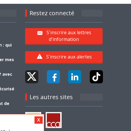
Restez connecté
S'inscrire aux lettres
d'information
 : qui
S'inscrire aux alertes
yer mes
? avec
écurisé
Les autres sites
nt de
g...)