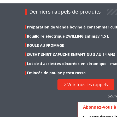
Derniers rappels de produits
Préparation de viande bovine à consommer cui
Bouilloire électrique ZWILLING Enfinigy 1.5 L
ROULE AU FROMAGE
SWEAT SHIRT CAPUCHE ENFANT DU 8 AU 14 ANS
Lot de 4 assiettes décorées en céramique - ma
Emincés de poulpe pesto rosso
> Voir tous les rappels
Sour
Abonnez-vous à 
Lettre d'actua