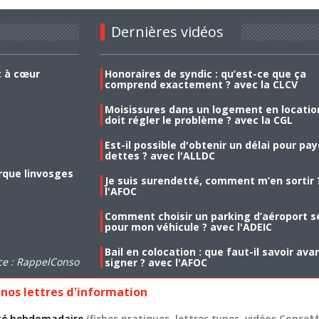
Dernières vidéos
t à cœur
Honoraires de syndic : qu’est-ce que ça
comprend exactement ? avec la CLCV
Moisissures dans un logement en location
doit régler le problème ? avec la CGL
Est-il possible d'obtenir un délai pour pa
dettes ? avec l'ALLDC
rque linvosges
Je suis surendetté, comment m’en sortir 
l'AFOC
Comment choisir un parking d’aéroport s
pour mon véhicule ? avec l'ADEIC
Bail en colocation : que faut-il savoir ava
ce : RappelConso
signer ? avec l'AFOC
nos lettres d'information
lité hebdomadaire
(fiches pratiques, lettres types, vidéos ConsoMa