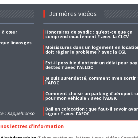
Dernières vidéos
t à cœur
Honoraires de syndic : qu’est-ce que ça
comprend exactement ? avec la CLCV
rque linvosges
Moisissures dans un logement en location
doit régler le problème ? avec la CGL
Est-il possible d'obtenir un délai pour pa
dettes ? avec l'ALLDC
Je suis surendetté, comment m’en sortir 
l'AFOC
Comment choisir un parking d’aéroport s
pour mon véhicule ? avec l'ADEIC
Bail en colocation : que faut-il savoir ava
ce : RappelConso
signer ? avec l'AFOC
nos lettres d'information
lité hebdomadaire
(fiches pratiques, lettres types, vidéos ConsoMa