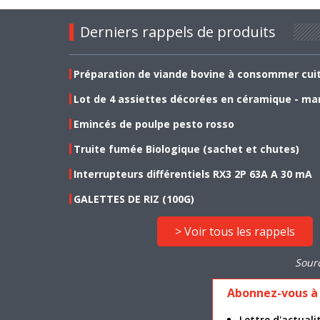
Derniers rappels de produits
Préparation de viande bovine à consommer cui
Lot de 4 assiettes décorées en céramique - ma
Emincés de poulpe pesto rosso
Truite fumée Biologique (sachet et chutes)
Interrupteurs différentiels RX3 2P 63A A 30 mA
GALETTES DE RIZ (100G)
> Voir tous les rappels
Sour
Abonnez-vous à 
Lettre d'actua