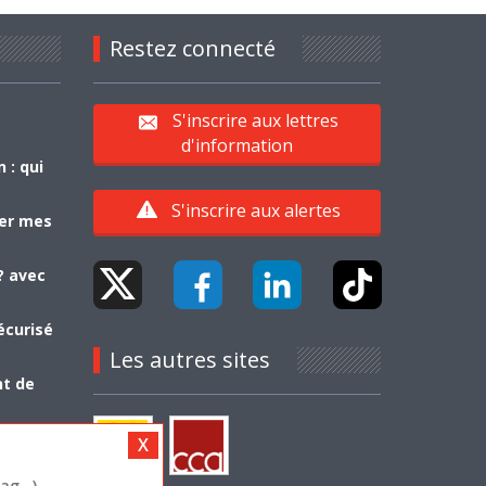
Restez connecté
S'inscrire aux lettres
d'information
 : qui
S'inscrire aux alertes
yer mes
? avec
écurisé
Les autres sites
nt de
g...)