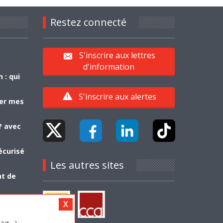
Restez connecté
S'inscrire aux lettres
d'information
 : qui
S'inscrire aux alertes
yer mes
? avec
écurisé
Les autres sites
nt de
g...)