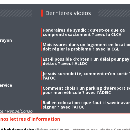
Dernières vidéos
Honoraires de syndic : qu’est-ce que ça
comprend exactement ? avec la CLCV
 rayon
Moisissures dans un logement en location
doit régler le problème ? avec la CGL
Est-il possible d'obtenir un délai pour pa
dettes ? avec l'ALLDC
Je suis surendetté, comment m’en sortir 
l'AFOC
ervice
Comment choisir un parking d’aéroport s
pour mon véhicule ? avec l'ADEIC
Bail en colocation : que faut-il savoir ava
signer ? avec l'AFOC
ce : RappelConso
nos lettres d'information
lité hebdomadaire
(fiches pratiques, lettres types, vidéos ConsoMa