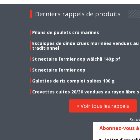
Derniers rappels de produits
Pilons de poulets cru marinés
Escalopes de dinde crues marinées vendues au
traditionnel
St nectaire fermier aop wälchli 140g pf
St nectaire fermier aop
Galettes de riz complet salées 100 g
Crevettes cuites 20/30 vendues au rayon libre s
> Voir tous les rappels
Sour
Abonnez-vous à 
Lettre d'actua