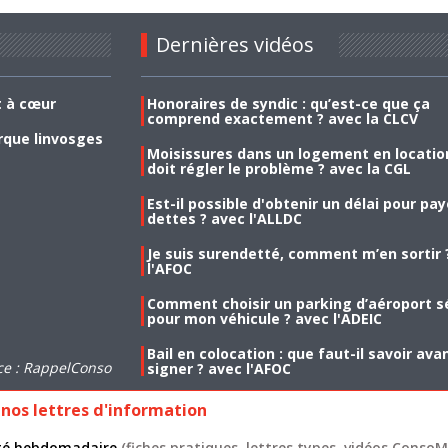
Dernières vidéos
t à cœur
Honoraires de syndic : qu’est-ce que ça
comprend exactement ? avec la CLCV
rque linvosges
Moisissures dans un logement en location
doit régler le problème ? avec la CGL
Est-il possible d'obtenir un délai pour pa
dettes ? avec l'ALLDC
Je suis surendetté, comment m’en sortir 
l'AFOC
Comment choisir un parking d’aéroport s
pour mon véhicule ? avec l'ADEIC
Bail en colocation : que faut-il savoir ava
ce : RappelConso
signer ? avec l'AFOC
nos lettres d'information
lité hebdomadaire
(fiches pratiques, lettres types, vidéos ConsoMa