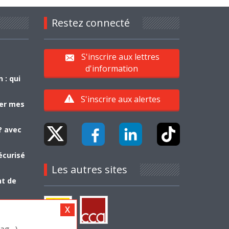
Restez connecté
S'inscrire aux lettres
d'information
 : qui
S'inscrire aux alertes
yer mes
? avec
écurisé
Les autres sites
nt de
g...)