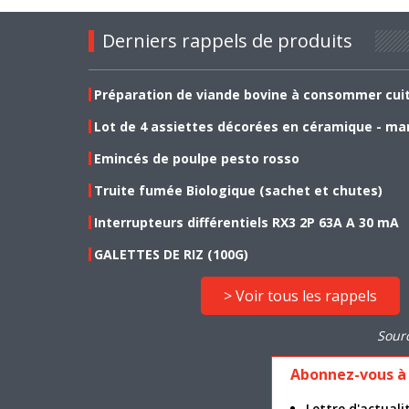
Derniers rappels de produits
Préparation de viande bovine à consommer cui
Lot de 4 assiettes décorées en céramique - ma
Emincés de poulpe pesto rosso
Truite fumée Biologique (sachet et chutes)
Interrupteurs différentiels RX3 2P 63A A 30 mA
GALETTES DE RIZ (100G)
> Voir tous les rappels
Sour
Abonnez-vous à 
Lettre d'actua