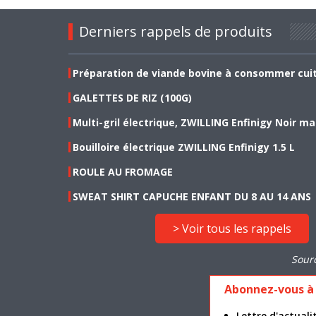
Derniers rappels de produits
Préparation de viande bovine à consommer cui
GALETTES DE RIZ (100G)
Multi-gril électrique, ZWILLING Enfinigy Noir ma
Bouilloire électrique ZWILLING Enfinigy 1.5 L
ROULE AU FROMAGE
SWEAT SHIRT CAPUCHE ENFANT DU 8 AU 14 ANS
> Voir tous les rappels
Sour
Abonnez-vous à 
Lettre d'actua