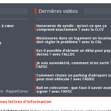
Dernières vidéos
t à cœur
Honoraires de syndic : qu’est-ce que ça
comprend exactement ? avec la CLCV
Moisissures dans un logement en location
doit régler le problème ? avec la CGL
t
Est-il possible d'obtenir un délai pour pa
dettes ? avec l'ALLDC
Je suis surendetté, comment m’en sortir 
l'AFOC
Comment choisir un parking d’aéroport s
pour mon véhicule ? avec l'ADEIC
Bail en colocation : que faut-il savoir ava
ce : RappelConso
signer ? avec l'AFOC
nos lettres d'information
lité hebdomadaire
(fiches pratiques, lettres types, vidéos ConsoMa