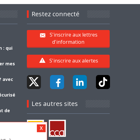
Restez connecté
S'inscrire aux lettres
d'information
 : qui
S'inscrire aux alertes
yer mes
? avec
écurisé
Les autres sites
nt de
g...)