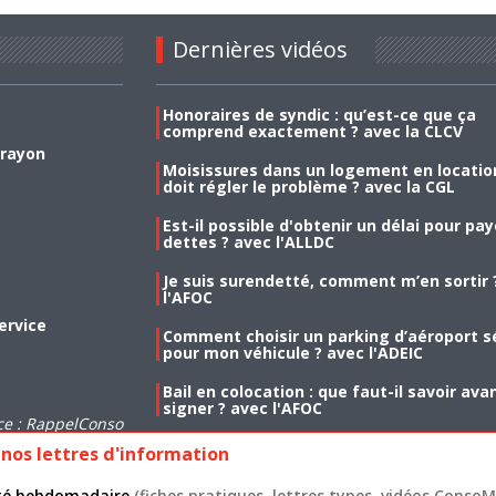
Dernières vidéos
Honoraires de syndic : qu’est-ce que ça
comprend exactement ? avec la CLCV
 rayon
Moisissures dans un logement en location
doit régler le problème ? avec la CGL
Est-il possible d'obtenir un délai pour pa
dettes ? avec l'ALLDC
Je suis surendetté, comment m’en sortir 
l'AFOC
ervice
Comment choisir un parking d’aéroport s
pour mon véhicule ? avec l'ADEIC
Bail en colocation : que faut-il savoir ava
signer ? avec l'AFOC
ce : RappelConso
nos lettres d'information
lité hebdomadaire
(fiches pratiques, lettres types, vidéos ConsoMa