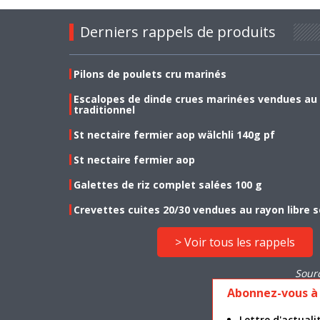
Derniers rappels de produits
Pilons de poulets cru marinés
Escalopes de dinde crues marinées vendues au
traditionnel
St nectaire fermier aop wälchli 140g pf
St nectaire fermier aop
Galettes de riz complet salées 100 g
Crevettes cuites 20/30 vendues au rayon libre s
> Voir tous les rappels
Sour
Abonnez-vous à 
Lettre d'actua