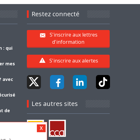
Restez connecté
S'inscrire aux lettres
d'information
 : qui
S'inscrire aux alertes
yer mes
? avec
écurisé
Les autres sites
nt de
g...)