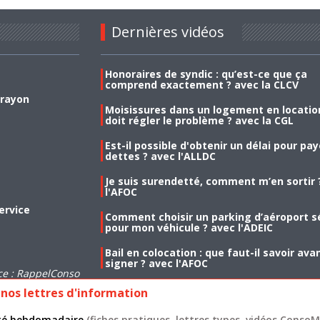
Dernières vidéos
Honoraires de syndic : qu’est-ce que ça
comprend exactement ? avec la CLCV
 rayon
Moisissures dans un logement en location
doit régler le problème ? avec la CGL
Est-il possible d'obtenir un délai pour pa
dettes ? avec l'ALLDC
Je suis surendetté, comment m’en sortir 
l'AFOC
ervice
Comment choisir un parking d’aéroport s
pour mon véhicule ? avec l'ADEIC
Bail en colocation : que faut-il savoir ava
signer ? avec l'AFOC
ce : RappelConso
nos lettres d'information
lité hebdomadaire
(fiches pratiques, lettres types, vidéos ConsoMa