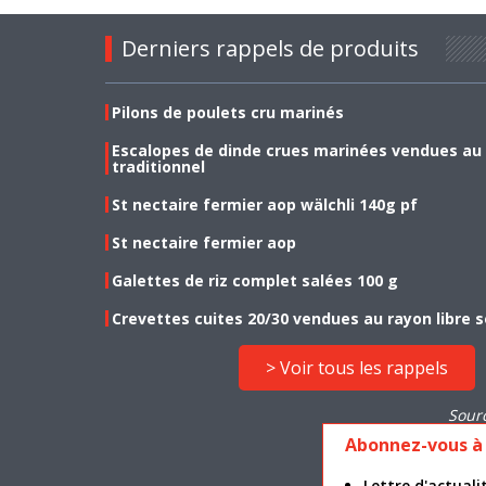
Derniers rappels de produits
Pilons de poulets cru marinés
Escalopes de dinde crues marinées vendues au
traditionnel
St nectaire fermier aop wälchli 140g pf
St nectaire fermier aop
Galettes de riz complet salées 100 g
Crevettes cuites 20/30 vendues au rayon libre s
> Voir tous les rappels
Sour
Abonnez-vous à 
Lettre d'actua