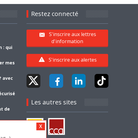
Restez connecté
S'inscrire aux lettres
d'information
 : qui
S'inscrire aux alertes
yer mes
? avec
écurisé
Les autres sites
nt de
g...)