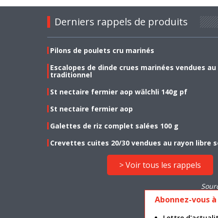
Derniers rappels de produits
Pilons de poulets cru marinés
Escalopes de dinde crues marinées vendues au
traditionnel
St nectaire fermier aop wälchli 140g pf
St nectaire fermier aop
Galettes de riz complet salées 100 g
Crevettes cuites 20/30 vendues au rayon libre s
> Voir tous les rappels
Sour
Abonnez-vous à 
Lettre d'actua