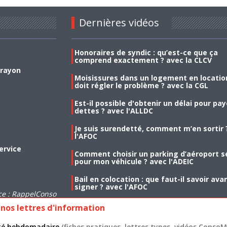
Dernières vidéos
Honoraires de syndic : qu’est-ce que ça
comprend exactement ? avec la CLCV
 rayon
Moisissures dans un logement en location
doit régler le problème ? avec la CGL
Est-il possible d'obtenir un délai pour pa
dettes ? avec l'ALLDC
Je suis surendetté, comment m’en sortir 
l'AFOC
ervice
Comment choisir un parking d’aéroport s
pour mon véhicule ? avec l'ADEIC
Bail en colocation : que faut-il savoir ava
signer ? avec l'AFOC
ce : RappelConso
nos lettres d'information
lité hebdomadaire
(fiches pratiques, lettres types, vidéos ConsoMa