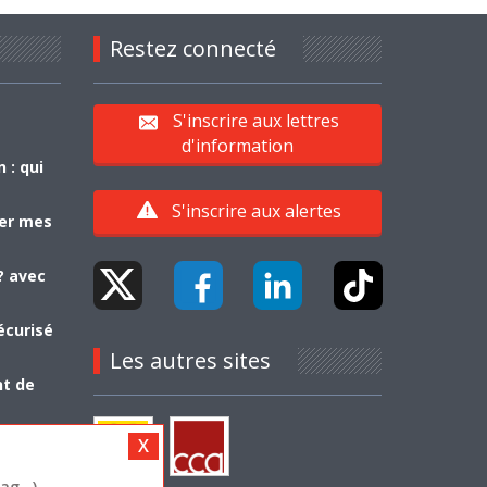
Restez connecté
S'inscrire aux lettres
d'information
 : qui
S'inscrire aux alertes
yer mes
? avec
écurisé
Les autres sites
nt de
g...)