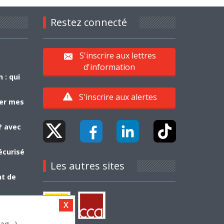
Restez connecté
S'inscrire aux lettres
d'information
 : qui
S'inscrire aux alertes
yer mes
? avec
écurisé
Les autres sites
nt de
g...)