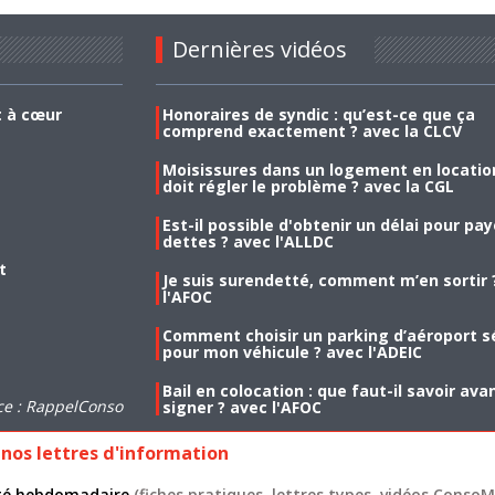
Dernières vidéos
t à cœur
Honoraires de syndic : qu’est-ce que ça
comprend exactement ? avec la CLCV
Moisissures dans un logement en location
doit régler le problème ? avec la CGL
Est-il possible d'obtenir un délai pour pa
dettes ? avec l'ALLDC
t
Je suis surendetté, comment m’en sortir 
l'AFOC
Comment choisir un parking d’aéroport s
pour mon véhicule ? avec l'ADEIC
Bail en colocation : que faut-il savoir ava
ce : RappelConso
signer ? avec l'AFOC
nos lettres d'information
lité hebdomadaire
(fiches pratiques, lettres types, vidéos ConsoMa