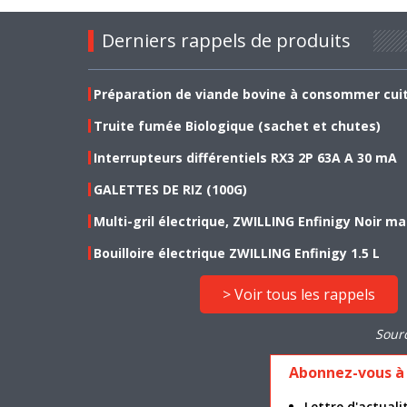
Derniers rappels de produits
Préparation de viande bovine à consommer cui
Truite fumée Biologique (sachet et chutes)
Interrupteurs différentiels RX3 2P 63A A 30 mA
GALETTES DE RIZ (100G)
Multi-gril électrique, ZWILLING Enfinigy Noir ma
Bouilloire électrique ZWILLING Enfinigy 1.5 L
> Voir tous les rappels
Sour
Abonnez-vous à 
Lettre d'actua