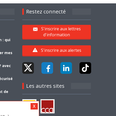
Restez connecté
S'inscrire aux lettres
d'information
 : qui
S'inscrire aux alertes
yer mes
? avec
écurisé
Les autres sites
nt de
g...)