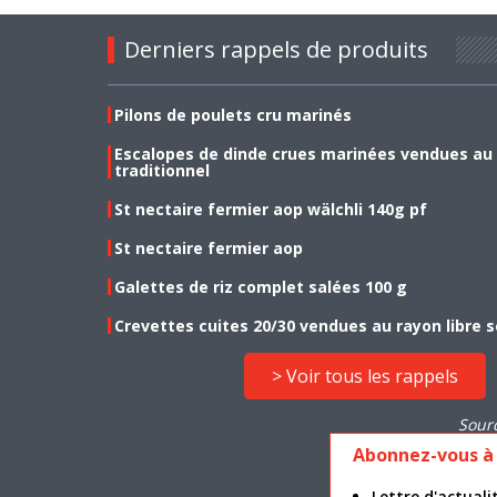
Derniers rappels de produits
Pilons de poulets cru marinés
Escalopes de dinde crues marinées vendues au
traditionnel
St nectaire fermier aop wälchli 140g pf
St nectaire fermier aop
Galettes de riz complet salées 100 g
Crevettes cuites 20/30 vendues au rayon libre s
> Voir tous les rappels
Sour
Abonnez-vous à 
Lettre d'actua