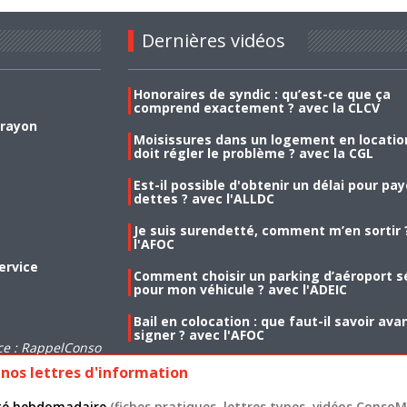
Dernières vidéos
Honoraires de syndic : qu’est-ce que ça
comprend exactement ? avec la CLCV
 rayon
Moisissures dans un logement en location
doit régler le problème ? avec la CGL
Est-il possible d'obtenir un délai pour pa
dettes ? avec l'ALLDC
Je suis surendetté, comment m’en sortir 
l'AFOC
ervice
Comment choisir un parking d’aéroport s
pour mon véhicule ? avec l'ADEIC
Bail en colocation : que faut-il savoir ava
signer ? avec l'AFOC
ce : RappelConso
nos lettres d'information
lité hebdomadaire
(fiches pratiques, lettres types, vidéos ConsoMa