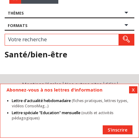
THÈMES
FORMATS
Votre recherche
Santé/bien-être
Mentions légales
Nos autres sites
CGU
Abonnez-vous à nos lettres d'information
Données personnelles
Cookies
Contact
Plan du site
Partenaires
Lettre d'actualité hebdomadaire
(fiches pratiques, lettres types,
vidéos ConsoMag...)
Lettre spéciale "Education" mensuelle
(outils et activités
pédagogiques)
S'inscrire