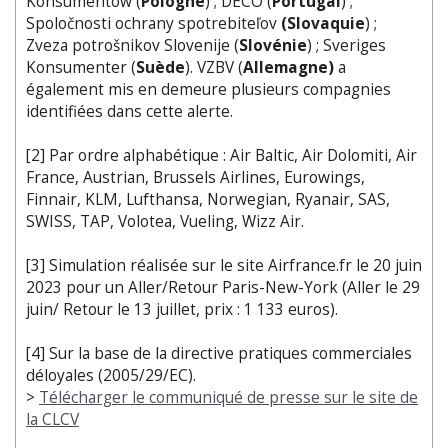
Konsumentów (
Pologne
) ; DECO (
Portugal
) ;
Spoločnosti ochrany spotrebiteľov
(Slovaquie
) ;
Zveza potrošnikov Slovenije (
Slovénie
) ; Sveriges
Konsumenter (
Suède
). VZBV (
Allemagne)
a
également mis en demeure plusieurs compagnies
identifiées dans cette alerte.
[2] Par ordre alphabétique : Air Baltic, Air Dolomiti, Air
France, Austrian, Brussels Airlines, Eurowings,
Finnair, KLM, Lufthansa, Norwegian, Ryanair, SAS,
SWISS, TAP, Volotea, Vueling, Wizz Air.
[3] Simulation réalisée sur le site Airfrance.fr le 20 juin
2023 pour un Aller/Retour Paris-New-York (Aller le 29
juin/ Retour le 13 juillet, prix : 1 133 euros).
[4] Sur la base de la directive pratiques commerciales
déloyales (2005/29/EC).
>
Télécharger le communiqué de presse sur le site de
la CLCV