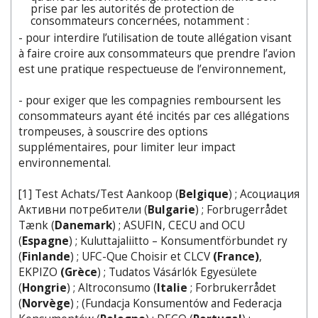
prise par les autorités de protection de
consommateurs concernées, notamment :
- pour interdire l’utilisation de toute allégation visant
à faire croire aux consommateurs que prendre l’avion
est une pratique respectueuse de l’environnement,
- pour exiger que les compagnies remboursent les
consommateurs ayant été incités par ces allégations
trompeuses, à souscrire des options
supplémentaires, pour limiter leur impact
environnemental.
[1] Test Achats/Test Aankoop (
Belgique
) ; Асоциация
Активни потребители (
Bulgarie
) ; Forbrugerrådet
Tænk (
Danemark
) ; ASUFIN, CECU and OCU
(
Espagne
) ; Kuluttajaliitto – Konsumentförbundet ry
(
Finlande
) ; UFC-Que Choisir et CLCV
(France)
,
EKPIZO
(Grèce
) ; Tudatos Vásárlók Egyesülete
(
Hongrie
) ; Altroconsumo (
Italie
; Forbrukerrådet
(
Norvège
) ; (Fundacja Konsumentów and Federacja