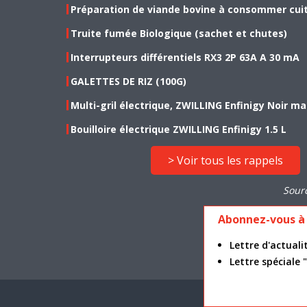
Préparation de viande bovine à consommer cui
Truite fumée Biologique (sachet et chutes)
Interrupteurs différentiels RX3 2P 63A A 30 mA
GALETTES DE RIZ (100G)
Multi-gril électrique, ZWILLING Enfinigy Noir ma
Bouilloire électrique ZWILLING Enfinigy 1.5 L
> Voir tous les rappels
Sour
Abonnez-vous à 
Lettre d'actua
Lettre spéciale
Mention