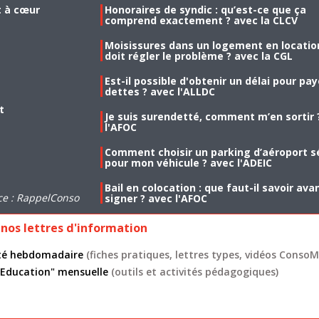
t à cœur
Honoraires de syndic : qu’est-ce que ça
comprend exactement ? avec la CLCV
Moisissures dans un logement en location
doit régler le problème ? avec la CGL
Est-il possible d'obtenir un délai pour pa
dettes ? avec l'ALLDC
t
Je suis surendetté, comment m’en sortir 
l'AFOC
Comment choisir un parking d’aéroport s
pour mon véhicule ? avec l'ADEIC
Bail en colocation : que faut-il savoir ava
ce : RappelConso
signer ? avec l'AFOC
nos lettres d'information
lité hebdomadaire
(fiches pratiques, lettres types, vidéos ConsoMa
 "Education" mensuelle
(outils et activités pédagogiques)
s légales
CGU
Données personnelles
Cookies