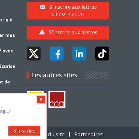
S'inscrire aux lettres
d'information
 : qui
S'inscrire aux alertes
yer mes
? avec
écurisé
Les autres sites
nt de
g...)
S'inscrire
Contact
Plan du site
Partenaires