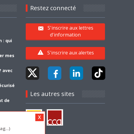
Restez connecté
S'inscrire aux lettres
d'information
 : qui
S'inscrire aux alertes
yer mes
? avec
écurisé
Les autres sites
nt de
g...)