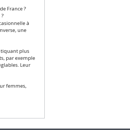
 de France ?
 ?
casionnelle à
inverse, une
atiquant plus
ts, par exemple
églables. Leur
our femmes,