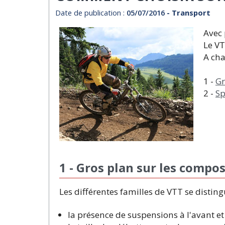
Date de publication :
05/07/2016
- Transport
Avec 
Le VT
A cha
1 -
Gr
2 -
Sp
1 - Gros plan sur les compo
Les différentes familles de VTT se distingu
la présence de suspensions à l'avant et 