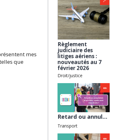
Règlement
judiciaire des
présentent mes
litiges aériens :
telles que
nouveautés au 7
février 2026
Droit/justice
Retard ou annulation d’un train : quels sont mes droits ? avec la Fnaut
Transport