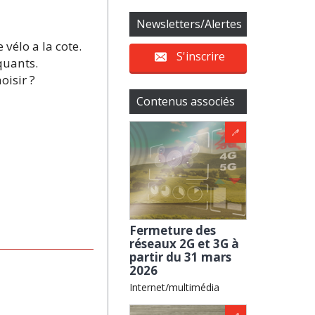
Newsletters/Alertes
vélo a la cote.
S'inscrire
quants.
oisir ?
Contenus associés
Fermeture des
réseaux 2G et 3G à
partir du 31 mars
2026
Internet/multimédia