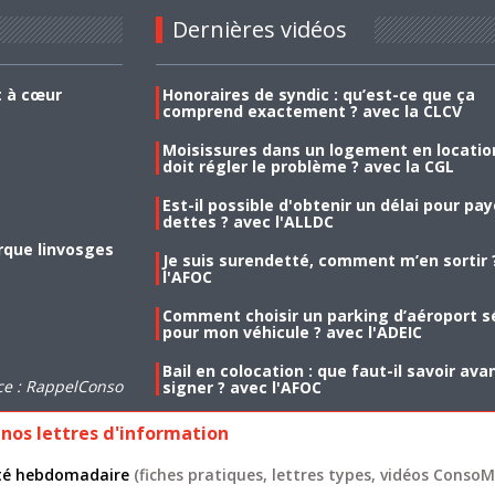
Dernières vidéos
t à cœur
Honoraires de syndic : qu’est-ce que ça
comprend exactement ? avec la CLCV
Moisissures dans un logement en location
doit régler le problème ? avec la CGL
Est-il possible d'obtenir un délai pour pa
dettes ? avec l'ALLDC
rque linvosges
Je suis surendetté, comment m’en sortir 
l'AFOC
Comment choisir un parking d’aéroport s
pour mon véhicule ? avec l'ADEIC
Bail en colocation : que faut-il savoir ava
ce : RappelConso
signer ? avec l'AFOC
nos lettres d'information
lité hebdomadaire
(fiches pratiques, lettres types, vidéos ConsoMa