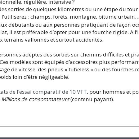
ionnelle, régulière, intensive ?
 des sorties de quelques kilomètres ou une étape du tour
s l’utiliserez : champs, forêts, montagne, bitume urbain…
 aux débutants ou aux personnes pratiquant de façon oc
at, il est préférable d’opter pour une fourche rigide. A l’
terrains vallonnés et surtout accidentés.
ersonnes adeptes des sorties sur chemins difficiles et pr
 Ces modèles sont équipés d’accessoires plus performan
sage de vitesse, des pneus « tubeless » ou des fourches r
ids loin d’être négligeable.
tats de l’essai comparatif de 10 VTT
, pour hommes et p
 Millions de consommateurs
(contenu payant).