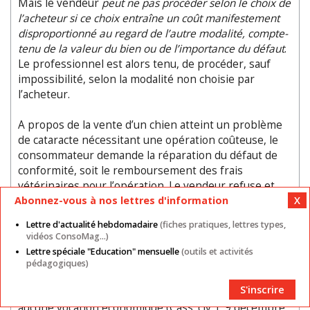
Mais le vendeur
peut ne pas procéder selon le choix de
l’acheteur si ce choix entraîne un coût manifestement
disproportionné au regard de l’autre modalité, compte-
tenu de la valeur du bien ou de l’importance du défaut
.
Le professionnel est alors tenu, de procéder, sauf
impossibilité, selon la modalité non choisie par
l’acheteur.
A propos de la vente d’un chien atteint un problème
de cataracte nécessitant une opération coûteuse, le
consommateur demande la réparation du défaut de
conformité, soit le remboursement des frais
vétérinaires pour l’opération. Le vendeur refuse et
propose le remplacement de l’animal, estimant le coût
Abonnez-vous à nos lettres d'information
de la réparation (ici : l'opération de la cataracte)
Lettre d'actualité hebdomadaire
(fiches pratiques, lettres types,
disproportionné. Les juges confirment la décision du
vidéos ConsoMag...)
tribunal d’instance et font droit à la demande de
Lettre spéciale "Education" mensuelle
(outils et activités
réparation du consommateur. Les juges relèvent que
pédagogiques)
le remplacement de l’animal était impossible, le chien
S'inscrire
étant un être vivant, unique et irremplaçable...sans
aucune vocation économique (Cass. civ. I, 9 décembre