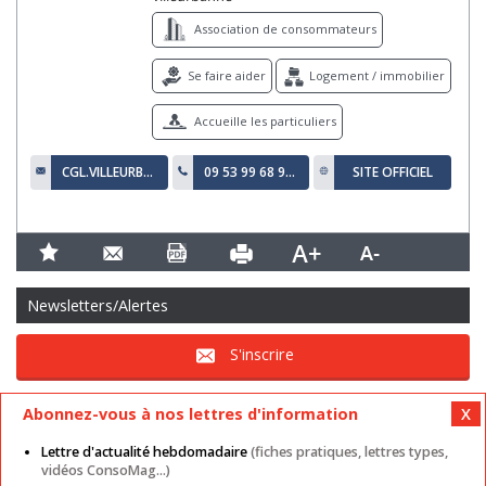
Association de consommateurs
Se faire aider
Logement / immobilier
Accueille les particuliers
CGL.VILLEURBANNE@GMAIL.COM
09 53 99 68 95 / 06 65 61 89 25
SITE OFFICIEL
Newsletters/Alertes
S'inscrire
Abonnez-vous à nos lettres d'information
Lettre d'actualité hebdomadaire
(fiches pratiques, lettres types,
vidéos ConsoMag...)