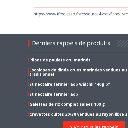
https://www.ifree.asso.fr/ressource-livret-fiche/liv
Derniers rappels de produits
Pilons de poulets cru marinés
Escalopes de dinde crues marinées vendues au
traditionnel
St nectaire fermier aop wälchli 140g pf
St nectaire fermier aop
Galettes de riz complet salées 100 g
Crevettes cuites 20/30 vendues au rayon libre s
> Voir tous les rappels