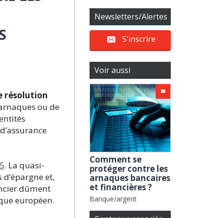
Newsletters/Alertes
S
S'inscrire
Voir aussi
e résolution
d’arnaques ou de
entités
s d’assurance
Comment se
25
. La quasi-
protéger contre les
s d’épargne et,
arnaques bancaires
et financières ?
ancier dûment
Banque/argent
ique européen.