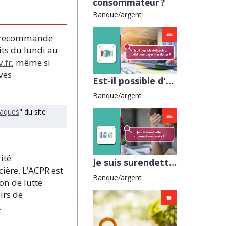
consommateur ?
Banque/argent
us recommande
ts du lundi au
.fr
, même si
ves
Est-il possible d'obtenir un délai pour payer mes dettes ? avec l'ALLDC
Banque/argent
naques
" du site
ité
Je suis surendetté, comment m’en sortir ? avec l'AFOC
cière. L’ACPR est
Banque/argent
on de lutte
irs de
.