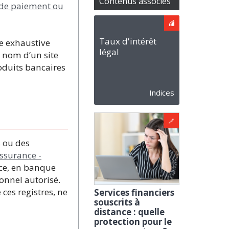
Contenus associés
es de paiement ou
Taux d'intérêt
re exhaustive
légal
e nom d’un site
roduits bancaires
Indices
s ou des
ssurance -
nce, en banque
ionnel autorisé.
 ces registres, ne
Services financiers
souscrits à
distance : quelle
protection pour le