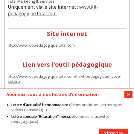
Total Marketing & Services
Uniquement via le site internet :
www.kit-
pedagogique.total.com
Site internet
http://www.kit-pedagogique.total.com
Lien vers l'outil pédagogique
http://www.kit-pedagogique.total.com/fr/kit-pedagogique-lycee-
solaire
Abonnez-vous à nos lettres d'information
Lettre d'actualité hebdomadaire
(fiches pratiques, lettres types,
vidéos ConsoMag...)
Lettre spéciale "Education" mensuelle
(outils et activités
Mentions légales
Nos autres sites
CGU
pédagogiques)
Données personnelles
Cookies
Contact
Plan du site
Partenaires
S'inscrire