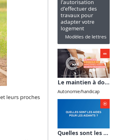
l’autorisation
d’effectuer des
travaux pour
adapter votre
logement
Modèles de lettres
Le maintien à domicile des personnes âgées : ce qu'il faut savoir avec l'UFC-Que choisir
Autonomie/handicap
et leurs proches
Quelles sont les aides pour les aidants ? avec la Banque de france