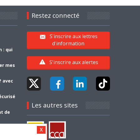
Restez connecté
S'inscrire aux lettres
d'information
 : qui
S'inscrire aux alertes
yer mes
? avec
écurisé
Les autres sites
nt de