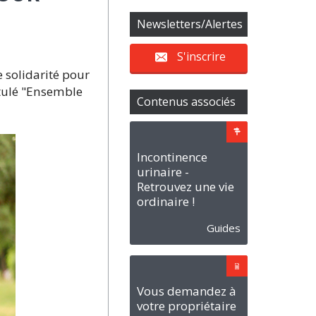
Newsletters/Alertes
S'inscrire
e solidarité pour
tulé "Ensemble
Contenus associés
Incontinence
urinaire -
Retrouvez une vie
ordinaire !
Guides
Vous demandez à
votre propriétaire