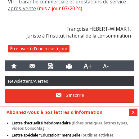
VII –
Garantie commerciale et prestations de service
après-vente
(mis à jour 07/2024)
Françoise HEBERT-WIMART,
Juriste à l’Institut national de la consommation
Être averti d'une mise à jour
Newsletters/Alertes
S'inscrire
Abonnez-vous à nos lettres d'information
Lettre d'actualité hebdomadaire
(fiches pratiques, lettres types,
vidéos ConsoMag...)
Lettre spéciale "Education" mensuelle
(outils et activités
Mentions légales
Nos autres sites
CGU