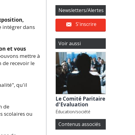
Newsletters/Alertes
xposition,
S'inscrire
re intégrer dans
Voir aussi
ion et vous
pouvons mettre à
n de recevoir le
ité", qu'il
Le Comité Paritaire
d'Evaluation
n de
Éducation/société
s scolaires ou
Contenus associés