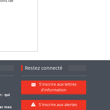
ions de
Restez connecté
S'inscrire aux lettres
d'information
 : qui
S'inscrire aux alertes
yer mes