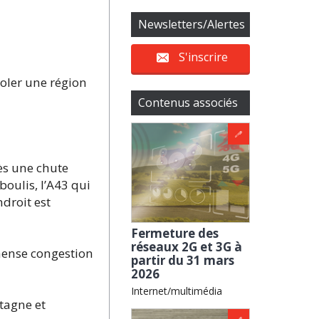
Newsletters/Alertes
S'inscrire
oler une région
Contenus associés
ès une chute
oulis, l’A43 qui
ndroit est
Fermeture des
réseaux 2G et 3G à
mense congestion
partir du 31 mars
2026
Internet/multimédia
tagne et