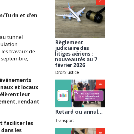
n/Turin et d’en
 au tunnel
Règlement
culation
judiciaire des
 les travaux de
litiges aériens :
 septembre,
nouveautés au 7
février 2026
Droit/justice
s évènements
onaux et locaux
célèrent leur
cement, rendant
Retard ou annulation d’un train : quels sont mes droits ? avec la Fnaut
Transport
faciliter les
 dans les