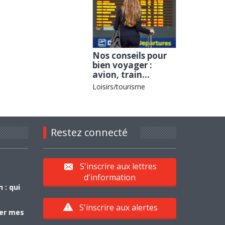
Nos conseils pour
bien voyager :
avion, train...
Loisirs/tourisme
Restez connecté
S'inscrire aux lettres
d'information
 : qui
S'inscrire aux alertes
yer mes