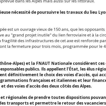
évue dans les Alpes mais aussi sur les littoraux.
use nécessité de poursuivre les travaux du lieu Lyo
oupée est un ouvrage vieux de 150 ans, que les opposants
e au "grand projet inutile" du lien ferroviaire et à la cir
ragilité des infrastructures de cet axe est renforcée par
nt la fermeture pour trois mois, programmée pour le 4
hône-Alpes) et la FNAUT Nationale considèrent ce
onsables publics. Ils appellent l’État, les élus régi
ent définitivement le choix des voies d’accès, qui ac
ogrammations françaises et italiennes et leur finan
et des voies d’accès des deux côtés des Alpes.
et régionales de prendre toutes dispositions pouvant 
es transports et permettre le retour des vacanciers