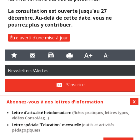
La consultation est ouverte jusqu’au 27
décembre. Au-delà de cette date, vous ne
pourrez plus y contribuer.
Être averti d'une mise à jour
Newsletters/Alertes
S'inscrire
Abonnez-vous à nos lettres d'information
Lettre d'actualité hebdomadaire
(fiches pratiques, lettres types,
vidéos ConsoMag...)
Lettre spéciale "Education" mensuelle
(outils et activités
Mentions légales
Nos autres sites
CGU
pédagogiques)
Données personnelles
Cookies
Contact