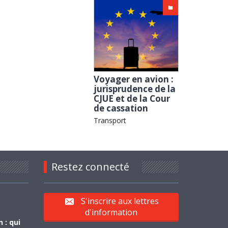
Voyager en avion :
jurisprudence de la
CJUE et de la Cour
de cassation
Transport
Restez connecté
S'inscrire aux lettres
d'information
 : qui