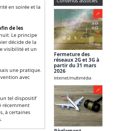
Contenus associés
té en soirée et la
fin de les
 nuit. Le principe
ier décide de la
 visibilité et un
Fermeture des
réseaux 2G et 3G à
partir du 31 mars
mais une pratique.
2026
nvention avec
Internet/multimédia
n tel dispositif
 été récemment
s, à certaines
.
Règlement