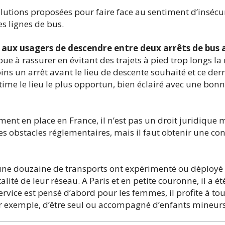
utions proposées pour faire face au sentiment d’insécuri
s lignes de bus.
aux usagers de descendre entre deux arrêts de bus a
ribue à rassurer en évitant des trajets à pied trop longs la
ns un arrêt avant le lieu de descente souhaité et ce dern
estime le lieu le plus opportun, bien éclairé avec une bonne
ent en place en France, il n’est pas un droit juridique 
es obstacles réglementaires, mais il faut obtenir une co
une douzaine de transports ont expérimenté ou déployé u
talité de leur réseau. A Paris et en petite couronne, il a
ervice est pensé d’abord pour les femmes, il profite à tou
ar exemple, d’être seul ou accompagné d’enfants mineurs