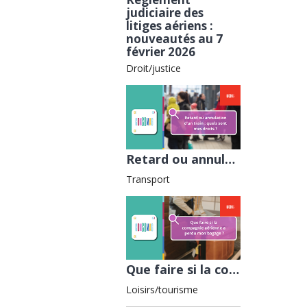
judiciaire des
litiges aériens :
nouveautés au 7
février 2026
Droit/justice
Retard ou annulation d’un train : quels sont mes droits ? avec la Fnaut
Transport
Que faire si la compagnie aérienne a perdu mon bagage ? avec l'ADEIC
Loisirs/tourisme