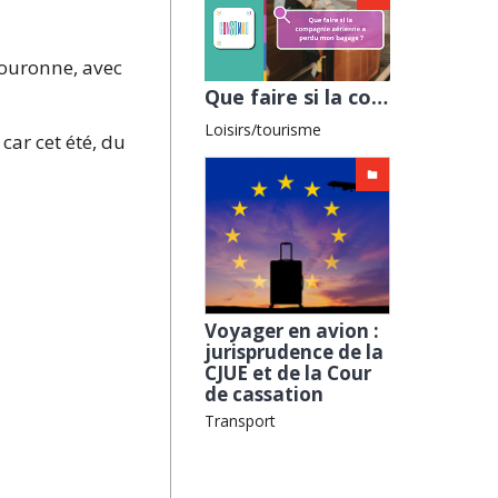
 couronne, avec
Que faire si la compagnie aérienne a perdu mon bagage ? avec l'ADEIC
Loisirs/tourisme
car cet été, du
Voyager en avion :
jurisprudence de la
CJUE et de la Cour
de cassation
Transport