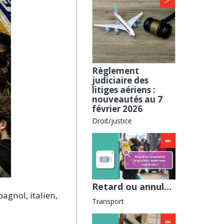
Règlement
judiciaire des
litiges aériens :
nouveautés au 7
février 2026
Droit/justice
Retard ou annulation d’un train : quels sont mes droits ? avec la Fnaut
pagnol, italien,
Transport