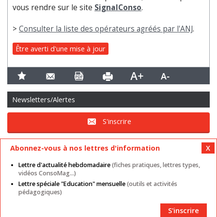
vous rendre sur le site
SignalConso
.
>
Consulter la liste des opérateurs agréés par l'ANJ
.
Être averti d'une mise à jour
Newsletters/Alertes
S'inscrire
Abonnez-vous à nos lettres d'information
Lettre d'actualité hebdomadaire
(fiches pratiques, lettres types,
vidéos ConsoMag...)
Lettre spéciale "Education" mensuelle
(outils et activités
Mentions légales
Nos autres sites
CGU
pédagogiques)
Données personnelles
Cookies
Contact
Plan du site
Partenaires
S'inscrire