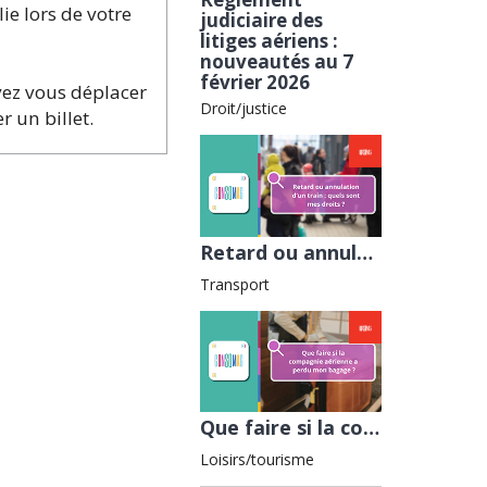
e lors de votre
judiciaire des
litiges aériens :
nouveautés au 7
février 2026
uvez vous déplacer
Droit/justice
 un billet.
Retard ou annulation d’un train : quels sont mes droits ? avec la Fnaut
Transport
Que faire si la compagnie aérienne a perdu mon bagage ? avec l'ADEIC
Loisirs/tourisme