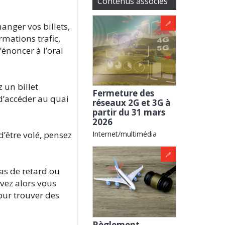
Contenus associés
hanger vos billets,
rmations trafic,
’énoncer à l’oral
 un billet
Fermeture des
d’accéder au quai
réseaux 2G et 3G à
partir du 31 mars
2026
d’être volé, pensez
Internet/multimédia
cas de retard ou
vez alors vous
our trouver des
Règlement