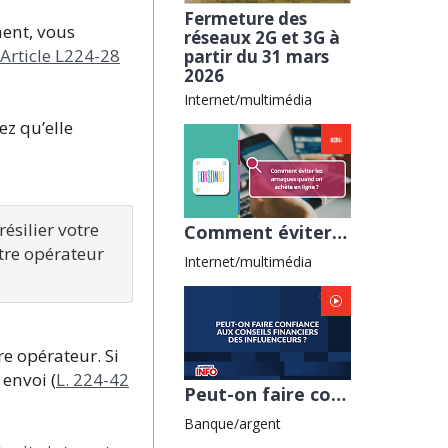
Fermeture des
ment, vous
réseaux 2G et 3G à
Article L224-28
partir du 31 mars
2026
Internet/multimédia
ez qu’elle
silier votre 
Comment éviter les arnaques en ligne avec Familles de France
re opérateur 
Internet/multimédia
re opérateur. Si
envoi (
L. 224-42
Peut-on faire confiance aux conseils financiers des influenceurs ?
Banque/argent