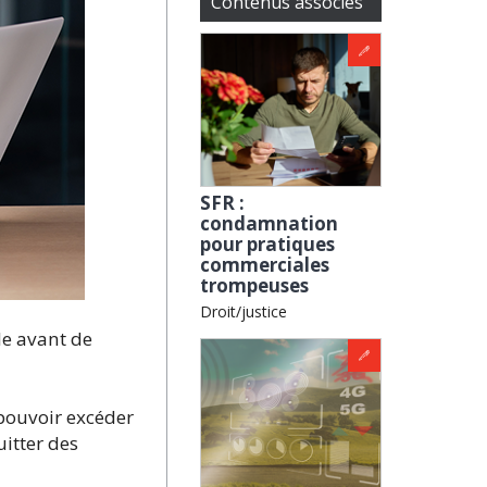
Contenus associés
SFR :
condamnation
pour pratiques
commerciales
trompeuses
Droit/justice
de avant de
 pouvoir excéder
itter des