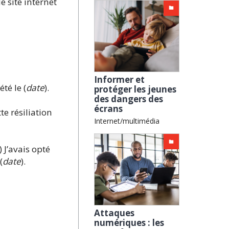
 site internet
Informer et
té le (
date
).
protéger les jeunes
des dangers des
écrans
te résiliation
Internet/multimédia
) J’avais opté
(
date
).
Attaques
numériques : les