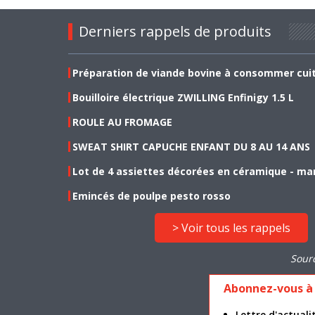
Derniers rappels de produits
Préparation de viande bovine à consommer cui
Bouilloire électrique ZWILLING Enfinigy 1.5 L
ROULE AU FROMAGE
SWEAT SHIRT CAPUCHE ENFANT DU 8 AU 14 ANS
Lot de 4 assiettes décorées en céramique - ma
Emincés de poulpe pesto rosso
> Voir tous les rappels
Sour
Abonnez-vous à 
Lettre d'actua