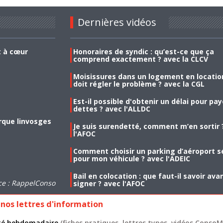
Dernières vidéos
t à cœur
Honoraires de syndic : qu’est-ce que ça
comprend exactement ? avec la CLCV
Moisissures dans un logement en location
doit régler le problème ? avec la CGL
Est-il possible d'obtenir un délai pour pa
dettes ? avec l'ALLDC
rque linvosges
Je suis surendetté, comment m’en sortir 
l'AFOC
Comment choisir un parking d’aéroport s
pour mon véhicule ? avec l'ADEIC
Bail en colocation : que faut-il savoir ava
ce : RappelConso
signer ? avec l'AFOC
nos lettres d'information
lité hebdomadaire
(fiches pratiques, lettres types, vidéos ConsoMa