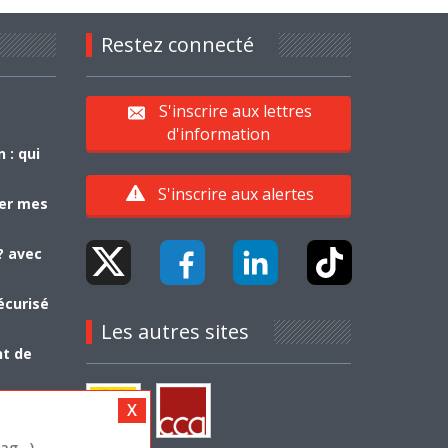
Restez connecté
S'inscrire aux lettres
d'information
 : qui
S'inscrire aux alertes
yer mes
? avec
écurisé
Les autres sites
nt de
g...)