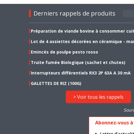
Derniers rappels de produits
Préparation de viande bovine à consommer cui
Lot de 4 assiettes décorées en céramique - ma
Emincés de poulpe pesto rosso
Truite fumée Biologique (sachet et chutes)
Interrupteurs différentiels RX3 2P 63A A 30 mA
GALETTES DE RIZ (100G)
> Voir tous les rappels
Sour
Abonnez-vous à 
Lettre d'actua