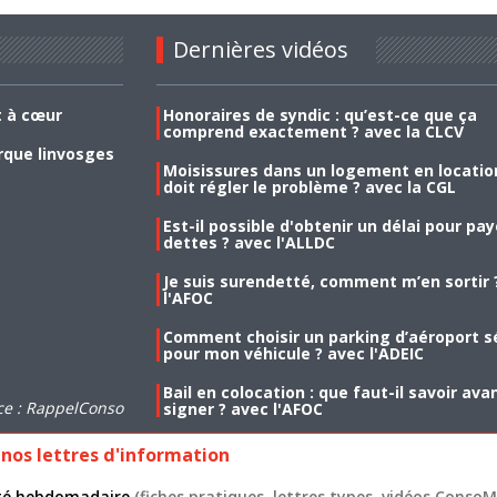
Dernières vidéos
t à cœur
Honoraires de syndic : qu’est-ce que ça
comprend exactement ? avec la CLCV
rque linvosges
Moisissures dans un logement en location
doit régler le problème ? avec la CGL
Est-il possible d'obtenir un délai pour pa
dettes ? avec l'ALLDC
Je suis surendetté, comment m’en sortir 
l'AFOC
Comment choisir un parking d’aéroport s
pour mon véhicule ? avec l'ADEIC
Bail en colocation : que faut-il savoir ava
ce : RappelConso
signer ? avec l'AFOC
nos lettres d'information
lité hebdomadaire
(fiches pratiques, lettres types, vidéos ConsoMa