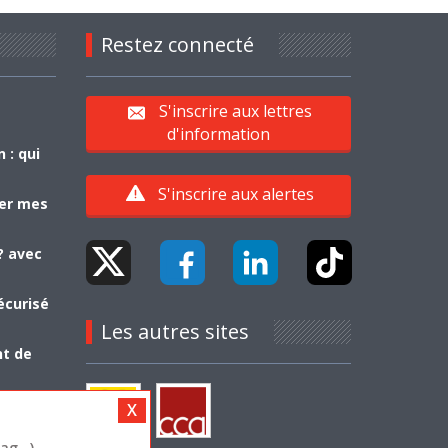
Restez connecté
S'inscrire aux lettres
d'information
 : qui
S'inscrire aux alertes
yer mes
? avec
écurisé
Les autres sites
nt de
g...)