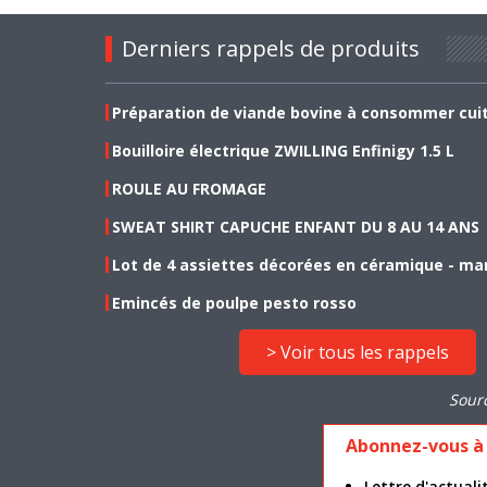
Derniers rappels de produits
Préparation de viande bovine à consommer cui
Bouilloire électrique ZWILLING Enfinigy 1.5 L
ROULE AU FROMAGE
SWEAT SHIRT CAPUCHE ENFANT DU 8 AU 14 ANS
Lot de 4 assiettes décorées en céramique - ma
Emincés de poulpe pesto rosso
> Voir tous les rappels
Sour
Abonnez-vous à 
Lettre d'actua