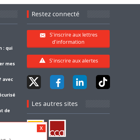
Restez connecté
S'inscrire aux lettres
d'information
 : qui
S'inscrire aux alertes
yer mes
? avec
écurisé
Les autres sites
nt de
g...)