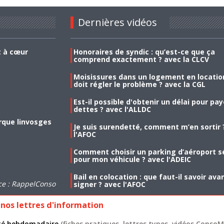
Dernières vidéos
t à cœur
Honoraires de syndic : qu’est-ce que ça
comprend exactement ? avec la CLCV
Moisissures dans un logement en location
doit régler le problème ? avec la CGL
Est-il possible d'obtenir un délai pour pa
dettes ? avec l'ALLDC
rque linvosges
Je suis surendetté, comment m’en sortir 
l'AFOC
Comment choisir un parking d’aéroport s
pour mon véhicule ? avec l'ADEIC
Bail en colocation : que faut-il savoir ava
ce : RappelConso
signer ? avec l'AFOC
nos lettres d'information
lité hebdomadaire
(fiches pratiques, lettres types, vidéos ConsoMa