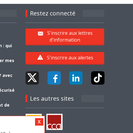
Restez connecté
S'inscrire aux lettres
d'information
 : qui
S'inscrire aux alertes
yer mes
? avec
écurisé
Les autres sites
nt de
g...)