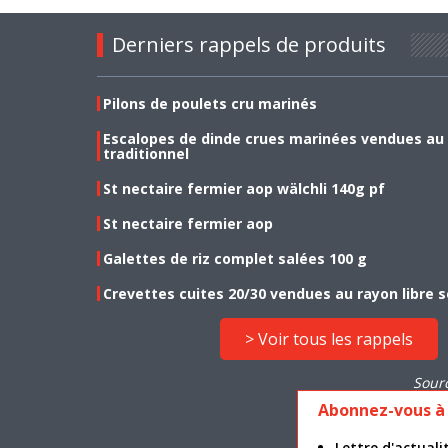
Derniers rappels de produits
Pilons de poulets cru marinés
Escalopes de dinde crues marinées vendues au
traditionnel
St nectaire fermier aop wälchli 140g pf
St nectaire fermier aop
Galettes de riz complet salées 100 g
Crevettes cuites 20/30 vendues au rayon libre s
> Voir tous les rappels
Sour
Abonnez-vous à 
Lettre d'actua