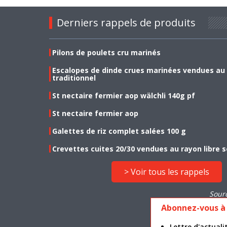
Derniers rappels de produits
Pilons de poulets cru marinés
Escalopes de dinde crues marinées vendues au
traditionnel
St nectaire fermier aop wälchli 140g pf
St nectaire fermier aop
Galettes de riz complet salées 100 g
Crevettes cuites 20/30 vendues au rayon libre s
> Voir tous les rappels
Sour
Abonnez-vous à 
Lettre d'actua