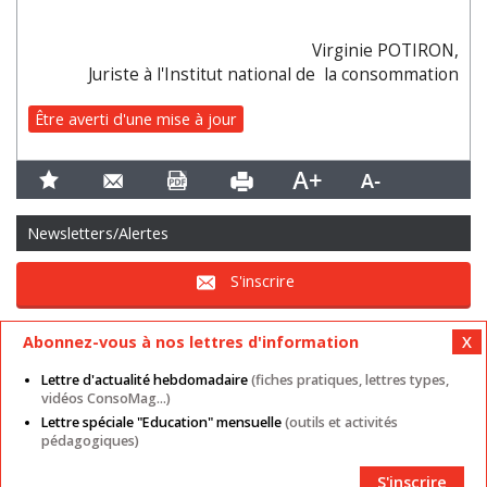
Virginie POTIRON,
Juriste à l'Institut national de la consommation
Être averti d'une mise à jour
Newsletters/Alertes
S'inscrire
Abonnez-vous à nos lettres d'information
Lettre d'actualité hebdomadaire
(fiches pratiques, lettres types,
vidéos ConsoMag...)
Lettre spéciale "Education" mensuelle
(outils et activités
Mentions légales
Nos autres sites
CGU
pédagogiques)
Données personnelles
Cookies
Contact
Plan du site
Partenaires
S'inscrire