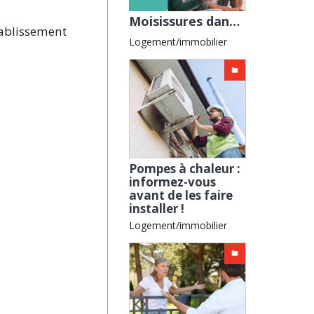
n
Moisissures dans un logement en location : qui doit régler le problème ? avec la CGL
tablissement
Logement/immobilier
Pompes à chaleur :
informez-vous
avant de les faire
installer !
Logement/immobilier