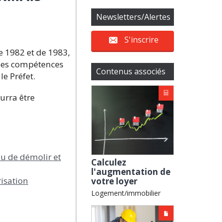
Newsletters/Alertes
S'inscrire
e 1982 et de 1983,
 Ces compétences
Contenus associés
e Préfet.
urra être
ou de démolir et
Calculez
l'augmentation de
risation
votre loyer
Logement/immobilier