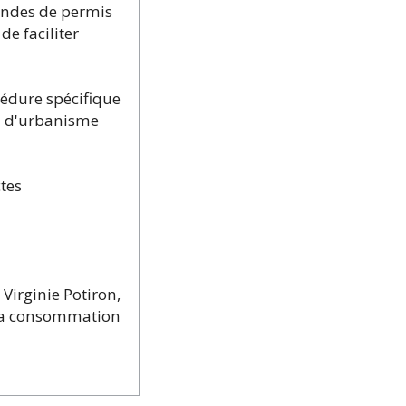
mandes de permis
de faciliter
cédure spécifique
on d'urbanisme
ctes
Virginie Potiron,
e la consommation