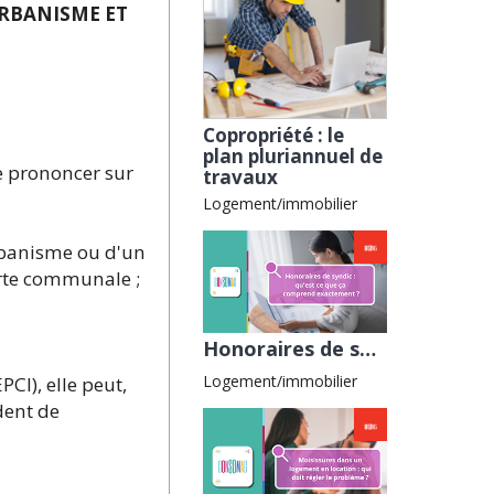
URBANISME ET
Copropriété : le
plan pluriannuel de
e prononcer sur
travaux
Logement/immobilier
rbanisme ou d'un
arte communale ;
Honoraires de syndic : qu’est-ce que ça comprend exactement ? avec la CLCV
Logement/immobilier
CI), elle peut,
dent de