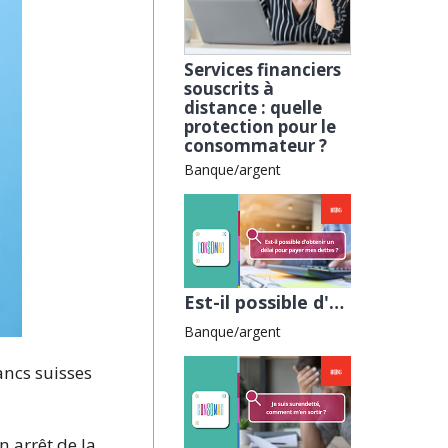
Services financiers
souscrits à
distance : quelle
protection pour le
consommateur ?
Banque/argent
Est-il possible d'obtenir un délai pour payer mes dettes ? avec l'ALLDC
Banque/argent
ancs suisses
n arrêt de la