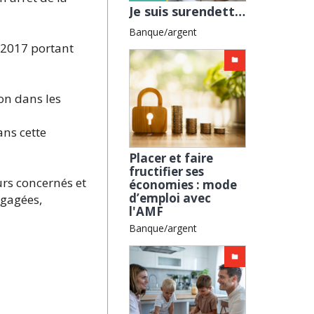
Je suis surendetté, comment m’en sortir ? avec l'AFOC
Banque/argent
 2017 portant
on dans les
ans cette
Placer et faire
fructifier ses
urs concernés et
économies : mode
d’emploi avec
ngagées,
l'AMF
Banque/argent